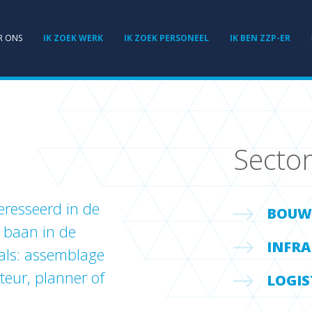
R ONS
IK ZOEK WERK
IK ZOEK PERSONEEL
IK BEN ZZP-ER
Secto
eresseerd in de
BOUW
 baan in de
INFRA
 als: assemblage
teur, planner of
LOGIS