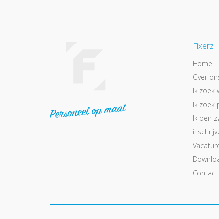
Fixerz
Home
Over on
Ik zoek 
Ik zoek 
Ik ben z
inschrijv
Vacatur
Downlo
Contact