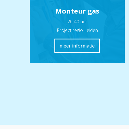
Monteur gas
20-40 uur
Project regio Leiden
meer informatie