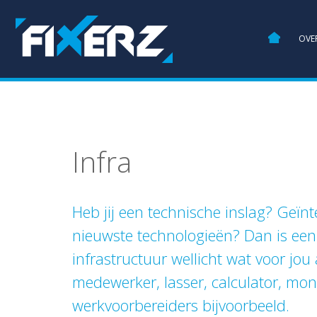
HOME
OVE
Infra
Heb jij een technische inslag? Geïnt
nieuwste technologieën? Dan is een
infrastructuur wellicht wat voor jou
medewerker, lasser, calculator, mon
werkvoorbereiders bijvoorbeeld.