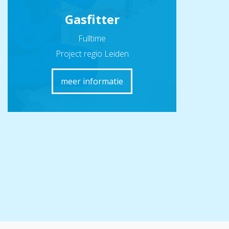
Gasfitter
Fulltime
Project regio Leiden
meer informatie