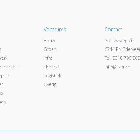
Vacatures
Contact
Bouw
Nieuweweg 76
s
Groen
6744 PN Edervee
werk
Infra
Tel. 0318 796 000
personeel
Horeca
info@fixerz.nl
zp-er
Logistiek
en
Overig
es
ads