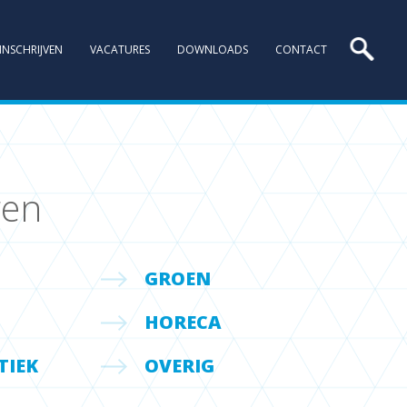
INSCHRIJVEN
VACATURES
DOWNLOADS
CONTACT
ren
GROEN
HORECA
TIEK
OVERIG